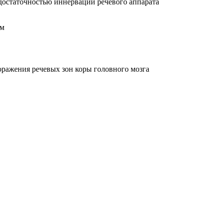
достаточностью иннервации речевого аппарата
ом
оражения речевых зон коры головного мозга