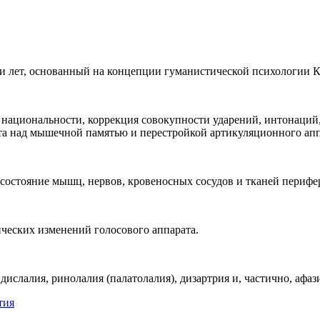
-ти лет, основанный на концепции гуманистической психологии К
 национальности, коррекция совокупности ударений, интонаций
та над мышечной памятью и перестройкой артикуляционного апп
состояние мышц, нервов, кровеносных сосудов и тканей перифер
ических изменений голосового аппарата.
слалия, ринолалия (палатолалия), дизартрия и, частично, афаз
тия