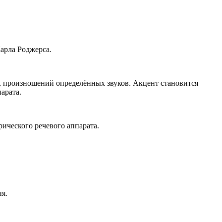
арла Роджерса.
, произношений определённых звуков. Акцент становится
арата.
ического речевого аппарата.
ия.