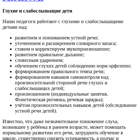
Глухие и слабослышащие дети
Наши педагоги работают с глухими и слабослышащими
детьми над:
развитием и пониманием устной речи;
уточнением и расширением словарного запаса;
ставим и корректируем звукопроизношение;
развитием правильное дыхание;
словесным ударением;
обучением глухих детей соблюдению норм орфоэпии;
формированием правильного темпа речи;
формированием навыков самоконтроля над
произносительной стороной речи глухих и
слабослышащих детей;
произношением (индивидуальные занятия,
Фонетическая ритмика, речевая зарядка);
учётом произносительных навыков детей (обследование
устной речи детей).
Известно, что даже незначительное понижение слуха,
возникшее у ребёнка в раннем возрасте, может помешать
нормальному развитию его речи, затруднить обучение в
школе, существенно снизить успеваемость. а подчас и